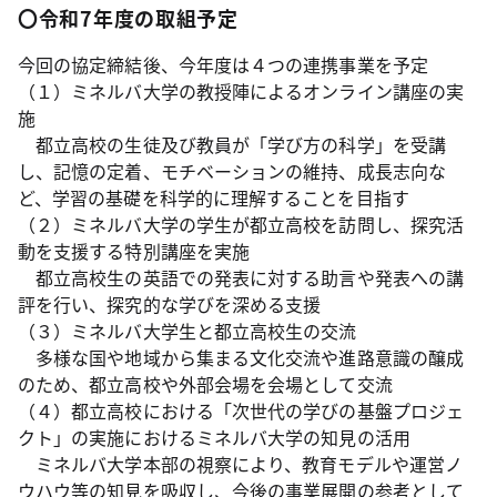
〇令和7年度の取組予定
今回の協定締結後、今年度は４つの連携事業を予定
（１）ミネルバ大学の教授陣によるオンライン講座の実
施
都立高校の生徒及び教員が「学び方の科学」を受講
し、記憶の定着、モチベーションの維持、成長志向な
ど、学習の基礎を科学的に理解することを目指す
（２）ミネルバ大学の学生が都立高校を訪問し、探究活
動を支援する特別講座を実施
都立高校生の英語での発表に対する助言や発表への講
評を行い、探究的な学びを深める支援
（３）ミネルバ大学生と都立高校生の交流
多様な国や地域から集まる文化交流や進路意識の醸成
のため、都立高校や外部会場を会場として交流
（４）都立高校における「次世代の学びの基盤プロジェ
クト」の実施におけるミネルバ大学の知見の活用
ミネルバ大学本部の視察により、教育モデルや運営ノ
ウハウ等の知見を吸収し、今後の事業展開の参考として