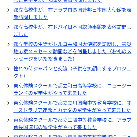
都立高校生が、在アラブ首長国連邦日本国大使館を表
敬訪問しました
都立高校生が、在ドバイ日本国総領事館を表敬訪問し
ました
都立学校の生徒がトルコ共和国大使館を訪問し、被災
地応援メッセージ動画などを贈呈しました（お礼のメ
ッセージをいただきました）
憧れの侍ジャパンと交流（子供を笑顔にするプロジェ
クト）
東京体験スクールで都立町田高等学校に、ニュージー
ランドの留学生がやって来ました
東京体験スクールで都立立川国際中等教育学校に、オ
ーストラリア連邦とカナダの留学生がやって来ました
東京体験スクールで都立三鷹中等教育学校に、アラブ
首長国連邦の留学生がやって来ました
東京体験スクールで都立南多摩中等教育学校に、ニュ