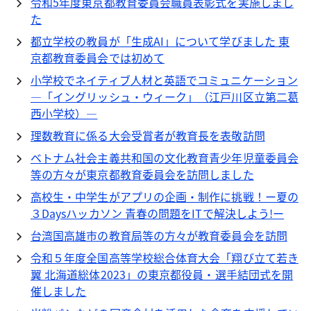
令和5年度東京都教育委員会職員表彰式を実施しまし
た
都立学校の教員が「生成AI」について学びました 東
京都教育委員会では初めて
小学校でネイティブ人材と英語でコミュニケーション
―「イングリッシュ・ウィーク」（江戸川区立第二葛
西小学校）―
理数教育に係る大会受賞者が教育長を表敬訪問
ベトナム社会主義共和国の文化教育青少年児童委員会
等の方々が東京都教育委員会を訪問しました
高校生・中学生がアプリの企画・制作に挑戦！ー夏の
３Daysハッカソン 青春の問題をITで解決しよう!ー
台湾国高雄市の教育局等の方々が教育委員会を訪問
令和５年度全国高等学校総合体育大会「翔び立て若き
翼 北海道総体2023」の東京都役員・選手結団式を開
催しました