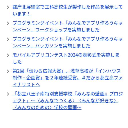
都庁北展望室で工科高校生が製作した作品を展示して
います！
プログラミングイベント「みんなでアプリ作ろうキャ
ンペーン」ワークショップを実施しました
プログラミングイベント「みんなでアプリ作ろうキャ
ンペーン」ハッカソンを実施しました
モバイルアプリコンテスト2024の表彰式を実施しま
した
第2回「伝わる広報大賞」、浅草高校が「インハウス
制作・企画賞」を２年連続受賞。＃だから都立高ファ
イナリストへ
「都立八王子南特別支援学校『みんなの壁画』プロジ
ェクト」～〈みんなでつくる〉〈みんなが好きな〉
〈みんなのための〉学校の壁画～