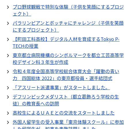
プロ野球観戦で特別な体験（子供を笑顔にするプロジ
ェクト）
パラリンピアンとボッチャにチャレンジ（子供を笑顔
にするプロジェクト）
【町田工科高校】デジタル人材を育成するTokyo P-
TECHの授業
東京都立病院機構のシンボルマークを都立工芸高等学
校デザイン科３年生が作成
令和４年度全国高等学校総合体育大会「躍動の青い
力 四国総体 2022」の東京都役員・選手結団式
「アスリート派遣事業」がスタートしました。
デフリンピックメダリスト（都立葛飾ろう学校の生
徒）の教育長への訪問
高校生によるＵＡＥとの交流をスタートしました
外国人留学生の受入事業「東京体験スクール」に参加
した留学生が、知事を表敬訪問しました