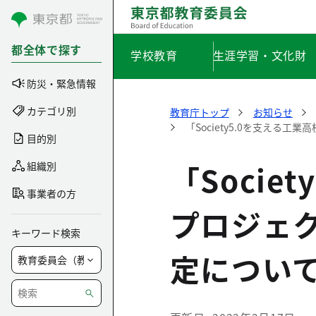
コンテンツにスキップ
都全体で探す
学校教育
生涯学習・文化財
防災・緊急情報
カテゴリ別
教育庁トップ
お知らせ
「Society5.0を支える工業
目的別
「Soci
組織別
事業者の方
プロジェクト
キーワード検索
定につい