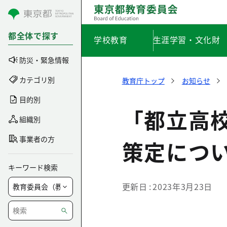
コンテンツにスキップ
都全体で探す
学校教育
生涯学習・文化財
防災・緊急情報
カテゴリ別
教育庁トップ
お知らせ
目的別
「都立高
組織別
事業者の方
策定につ
キーワード検索
更新日
2023年3月23日