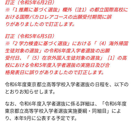
訂正（令和5年6月2日）
※「1 推薦に基づく選抜」欄外（注1）の都立国際高校に
おける国際バカロレアコースの出願受付期間に誤
りがありましたので訂正します。
訂正（令和5年6月5
日）
※「2 学力検査に基づく選抜」における「（4）海外帰国
生徒対象の選抜」の令和6年度入学者選抜の出願
受付日、「（5）在京外国人生徒対象の選抜」［1］の高
校における令和5年度入学者選抜の実施日及び合
格発表日に誤りがありましたので訂正します。
令和6年度東京都立高等学校入学者選抜の日程を、以下の
とおりお知らせします。
なお、令和6年度入学者選抜に係る詳細は、「令和6年度
東京都立高等学校入学者選抜実施要綱・同細目」によ
り、本年9月に公表する予定です。