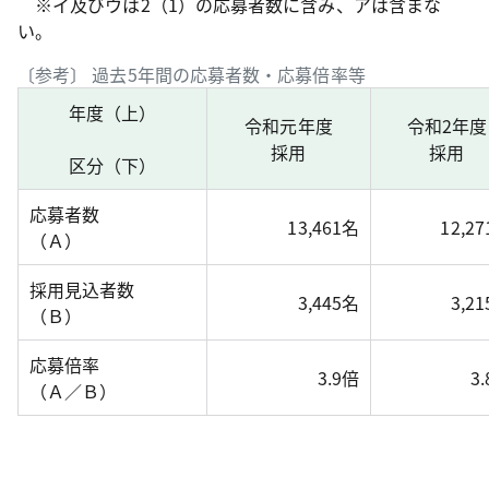
※イ及びウは2（1）の応募者数に含み、アは含まな
い。
〔参考〕 過去5年間の応募者数・応募倍率等
年度（上）
令和元年度
令和2年度
採用
採用
区分（下）
応募者数
13,461名
12,2
（Ａ）
採用見込者数
3,445名
3,2
（Ｂ）
応募倍率
3.9倍
3
（Ａ／Ｂ）