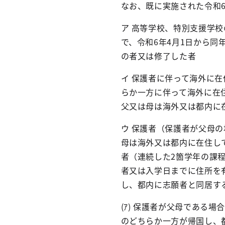
なお、既に実施された令和
ア 高等学校、特別支援学
で、令和6年4月1日から同
の者又は修了した者
イ 保護者に伴って海外に
らか一方に伴って海外に在
父又は母は海外又は都内に
ウ 保護者（保護者が父母
母は海外又は都内に在住し
者（連続した2箇学年の課
者又は入学日までに住所を
し、都内に志願者と同居す
(ｱ) 保護者が父母である
のどちらか一方が帰国し、