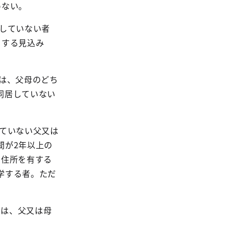
めない。
していない者
了する見込み
は、父母のどち
同居していない
ていない父又は
間が2年以上の
に住所を有する
学する者。ただ
きは、父又は母