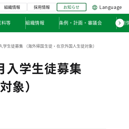
Language
組織情報
採用情報
お知らせ
業料等
組織情報
条例・計画・審議会
採用
月入学生徒募集 （海外帰国生徒・在京外国人生徒対象）
月入学生徒募集
対象）