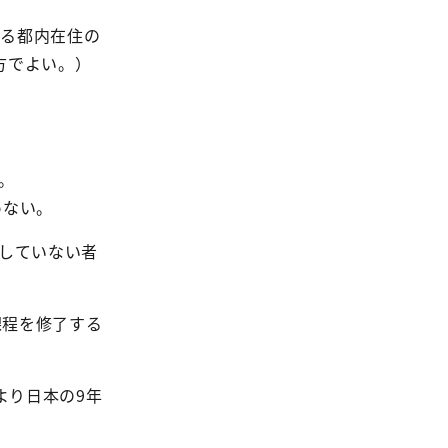
わる都内在住の
方でよい。）
。
めない。
していない者
課程を修了する
より日本の9年