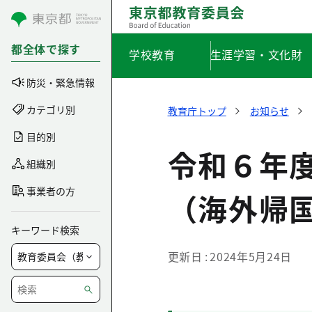
コンテンツにスキップ
都全体で探す
学校教育
生涯学習・文化財
防災・緊急情報
カテゴリ別
教育庁トップ
お知らせ
目的別
令和６年度
組織別
事業者の方
（海外帰
キーワード検索
更新日
2024年5月24日