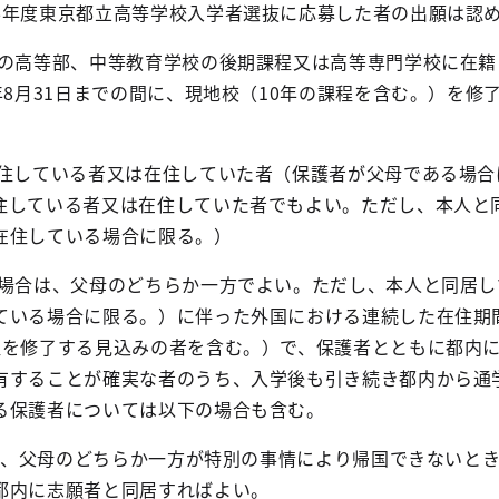
6年度東京都立高等学校入学者選抜に応募した者の出願は認
校の高等部、中等教育学校の後期課程又は高等専門学校に在籍
年8月31日までの間に、現地校（10年の課程を含む。）を修
在住している者又は在住していた者（保護者が父母である場合
住している者又は在住していた者でもよい。ただし、本人と
在住している場合に限る。）
の場合は、父母のどちらか一方でよい。ただし、本人と同居し
ている場合に限る。）に伴った外国における連続した在住期
程を修了する見込みの者を含む。）で、保護者とともに都内
有することが確実な者のうち、入学後も引き続き都内から通
る保護者については以下の場合も含む。
場合、父母のどちらか一方が特別の事情により帰国できないと
都内に志願者と同居すればよい。