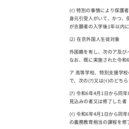
(ｲ) 特別の事情により保
身元引受人がいて、かつ、
が志願者の入学後1年以内
(2) 在京外国人生徒対象
外国籍を有し、次のア及びイ
なお、既に実施された令和
ア 高等学校、特別支援学
で、次の(ｱ)又は(ｲ)のど
(ｱ) 令和6年4月1日か
見込みの者又は修了した者
(ｲ) 令和6年4月1日か
の義務教育相当の課程を修