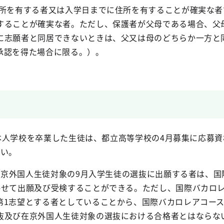
住所を有する者又は入学日までに住所を有することが確実な者
することが確実な者。ただし、保護者が父母である場合、父
に志願者と同居できないときは、父又は母のどちらか一方と
承認を得た場合に限る。）。
の日本人学校を卒業した生徒は、都立高等学校の4月募集に応募
ない。
び在京外国人生徒対象の9月入学生徒の選抜に出願する者は、
併せて出願及び受検することができる。ただし、国際バカロ
第1志望とする者としていることから、国際バカロレアコー
抜及び在京外国人生徒対象の選抜における合格者とはならな