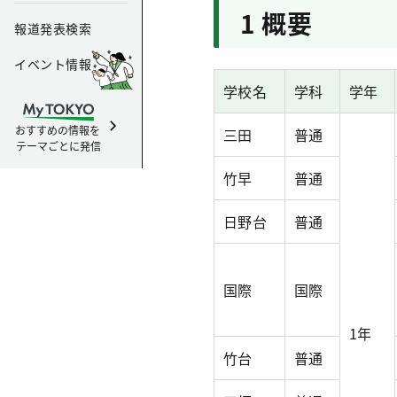
1 概要
報道発表検索
イベント情報
学校名
学科
学年
おすすめの情報を
三田
普通
テーマごとに発信
竹早
普通
日野台
普通
国際
国際
1年
竹台
普通