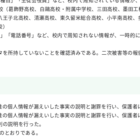
育祭の種目」「生徒会役員」など、校内で周知されている情報が
8校（葛飾野高校、白鷗高校・附属中学校、三田高校、墨田
八王子北高校、清瀬高校、東久留米総合高校、小平南高校、
校）
年月日」「電話番号」など、校内で周知されない情報が、一時的
タを所持していないことを確認済みである。二次被害等の報
、生徒の個人情報が漏えいした事実の説明と謝罪を行い、保護
、生徒の個人情報が漏えいした事実の説明と謝罪を行い、保護
別の説明を行った。
下のとおりである。