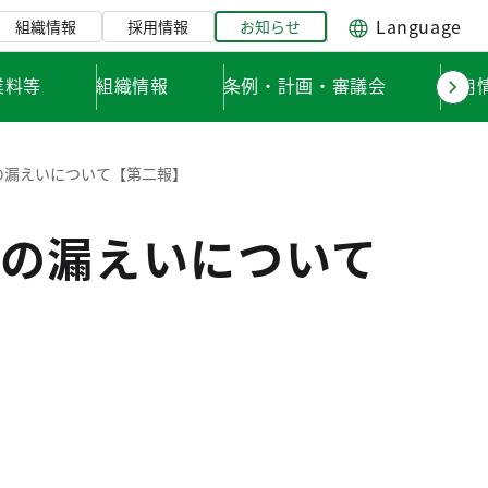
Language
組織情報
採用情報
お知らせ
業料等
組織情報
条例・計画・審議会
採用
の漏えいについて【第二報】
の漏えいについて