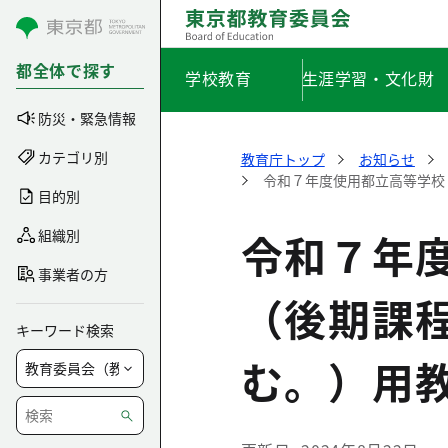
コンテンツにスキップ
都全体で探す
学校教育
生涯学習・文化財
防災・緊急情報
カテゴリ別
教育庁トップ
お知らせ
令和７年度使用都立高等学校
目的別
令和７年
組織別
事業者の方
（後期課
キーワード検索
む。）用