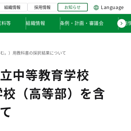
Language
組織情報
採用情報
お知らせ
業料等
組織情報
条例・計画・審議会
採用
含む。）用教科書の採択結果について
立中等教育学校
学校（高等部）を含
て