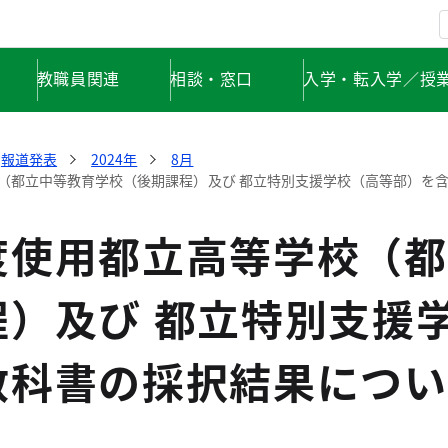
教職員関連
相談・窓口
入学・転入学／授
報道発表
2024年
8月
（都立中等教育学校（後期課程）及び 都立特別支援学校（高等部）を
度使用都立高等学校（都
程）及び 都立特別支援
教科書の採択結果につい