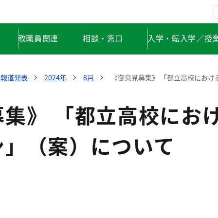
教職員関連
相談・窓口
入学・転入学／授
報道発表
2024年
8月
《御意見募集》 「都立高校におけ
募集》 「都立高校にお
ン」（案）について