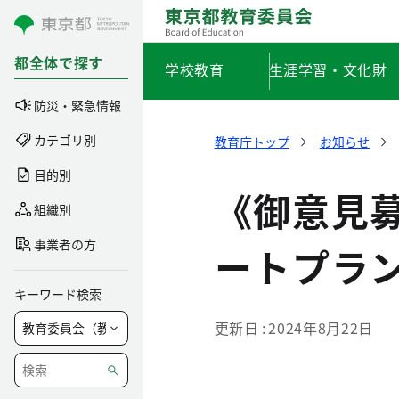
コンテンツにスキップ
都全体で探す
学校教育
生涯学習・文化財
防災・緊急情報
カテゴリ別
教育庁トップ
お知らせ
目的別
《御意見
組織別
事業者の方
ートプラ
キーワード検索
更新日
2024年8月22日