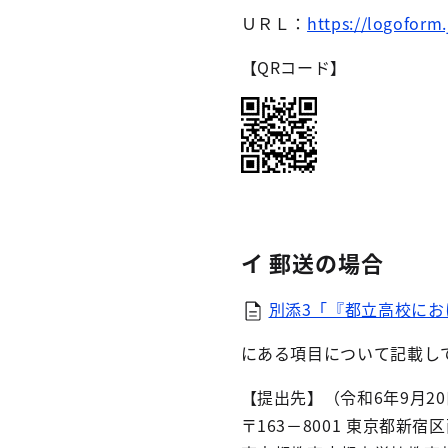
ＵＲＬ：
https://logoform
【QRコード】
イ 郵送の場合
別添3「『都立高校におけ
にある項目について記載し
【提出先】（令和6年9月2
〒163－8001 東京都新宿