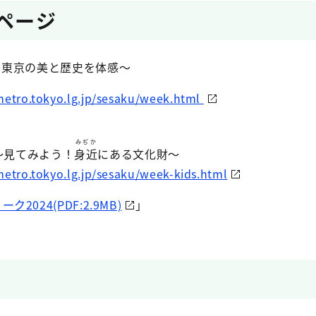
ムページ
 ～東京の美と歴史を体感～
metro.tokyo.lg.jp/sesaku/week.html
みぢか
 ～見てみよう！
身近
にある文化財～
etro.tokyo.lg.jp/sesaku/week-kids.html
2024(PDF:2.9MB)
」