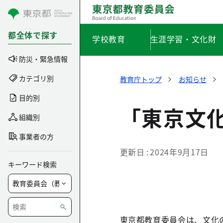
コンテンツにスキップ
都全体で探す
学校教育
生涯学習・文化財
防災・緊急情報
カテゴリ別
教育庁トップ
お知らせ
目的別
「東京文
組織別
事業者の方
更新日
2024年9月17日
キーワード検索
東京都教育委員会は、文化