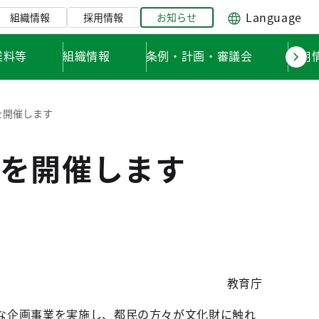
Language
組織情報
採用情報
お知らせ
業料等
組織情報
条例・計画・審議会
採用
を開催します
を開催します
教育庁
な企画事業を実施し、都民の方々が文化財に触れ