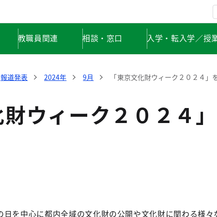
教職員関連
相談・窓口
入学・転入学／授
報道発表
2024年
9月
「東京文化財ウィーク２０２４」
化財ウィーク２０２４」
の日を中心に都内全域の文化財の公開や文化財に関わる様々