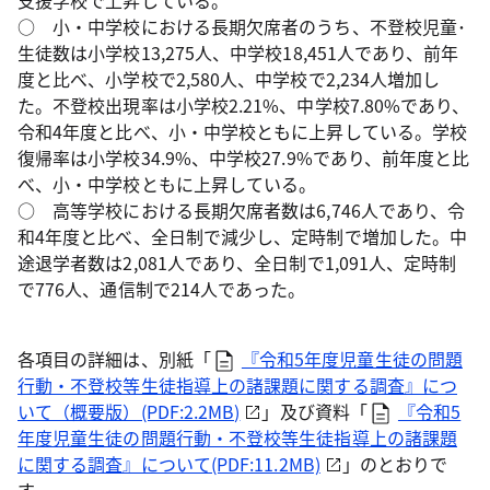
支援学校で上昇している。
○ 小・中学校における長期欠席者のうち、不登校児童･
生徒数は小学校13,275人、中学校18,451人であり、前年
度と比べ、小学校で2,580人、中学校で2,234人増加し
た。不登校出現率は小学校2.21%、中学校7.80%であり、
令和4年度と比べ、小・中学校ともに上昇している。学校
復帰率は小学校34.9%、中学校27.9%であり、前年度と比
べ、小・中学校ともに上昇している。
○ 高等学校における長期欠席者数は6,746人であり、令
和4年度と比べ、全日制で減少し、定時制で増加した。中
途退学者数は2,081人であり、全日制で1,091人、定時制
で776人、通信制で214人であった。
各項目の詳細は、別紙「
『令和5年度児童生徒の問題
行動・不登校等生徒指導上の諸課題に関する調査』につ
いて（概要版）(PDF:2.2MB)
」及び資料「
『令和5
年度児童生徒の問題行動・不登校等生徒指導上の諸課題
に関する調査』について(PDF:11.2MB)
」のとおりで