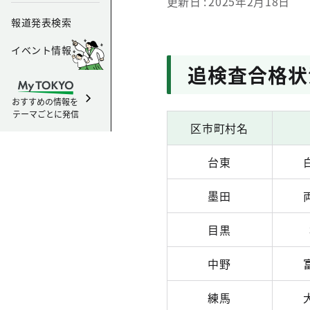
更新日
2025年2月18日
報道発表検索
イベント情報
追検査合格状
おすすめの情報を
テーマごとに発信
区市町村名
台東
墨田
目黒
中野
練馬