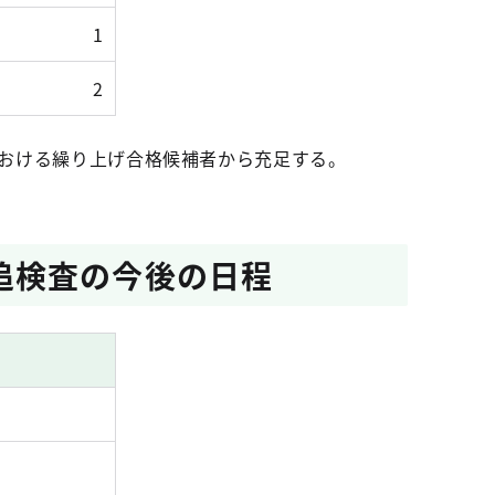
1
2
おける繰り上げ合格候補者から充足する。
追検査の今後の日程