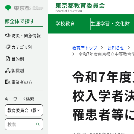
コンテンツにスキップ
都全体で探す
学校教育
生涯学習・文化財
防災・緊急情報
カテゴリ別
教育庁トップ
お知らせ
令和7年度東京都立中等教育
目的別
令和7年
組織別
事業者の方
校入学者
キーワード検索
罹患者等