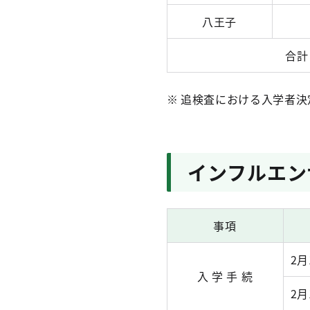
八王子
合計
追検査における入学者決
インフルエン
事項
2
入 学 手 続
2