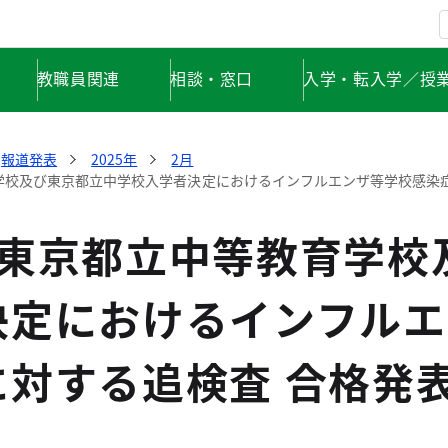
教職員関連
相談・窓口
入学・転入学／授
報道発表
2025年
2月
学校及び東京都立中学校入学者決定におけるインフルエンザ等学校感染症
度東京都立中等教育学校
決定におけるインフルエ
に対する追検査 合格発