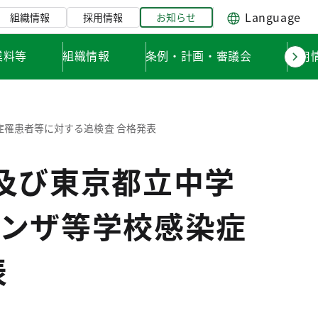
Language
組織情報
採用情報
お知らせ
業料等
組織情報
条例・計画・審議会
採用
罹患者等に対する追検査 合格発表
及び東京都立中学
ンザ等学校感染症
表