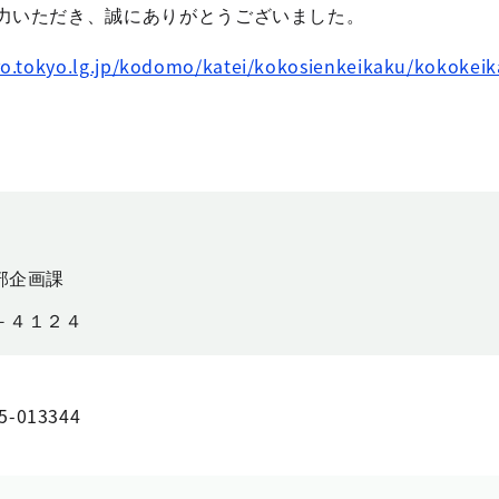
力いただき、誠にありがとうございました。
ro.tokyo.lg.jp/kodomo/katei/kokosienkeikaku/kokoke
部企画課
－４１２４
5-013344