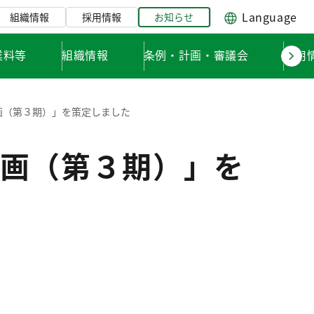
Language
組織情報
採用情報
お知らせ
業料等
組織情報
条例・計画・審議会
採用
画（第３期）」を策定しました
画（第３期）」を