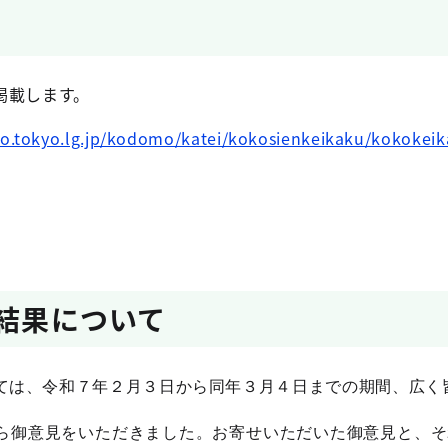
に掲載します。
ro.tokyo.lg.jp/kodomo/katei/kokosienkeikaku/kokokei
集結果について
ては、令和７年２月３日から同年３月４日までの期間、広く
御意見をいただきました。お寄せいただいた御意見と、そ