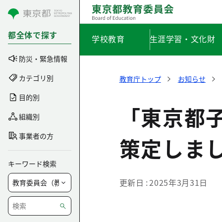
コンテンツにスキップ
都全体で探す
学校教育
生涯学習・文化財
防災・緊急情報
カテゴリ別
教育庁トップ
お知らせ
目的別
「東京都
組織別
事業者の方
策定しま
キーワード検索
更新日
2025年3月31日