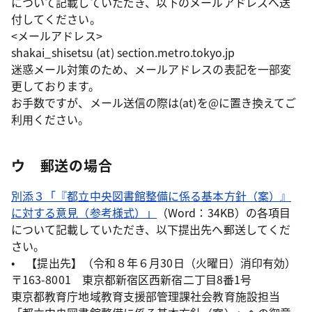
について記載していただき、以下のメールアドレスへ送
付してください。
<メールアドレス>
shakai_shisetsu (at) section.metro.tokyo.jp
迷惑メール対策のため、メールアドレスの表記を一部変
更しております。
お手数ですが、メール送信の際は(at)を@に置き換えてご
利用ください。
ウ 郵送の場合
別添３「『都立中央図書館整備に係る基本方針（案）』
に対する意見（参考様式）」
（Word：34KB）の各項目
について記載していただき、以下提出先へ郵送してくだ
さい。
• 【提出先】（令和８年６月30日（火曜日）消印有効）
〒163-8001 東京都新宿区西新宿二丁目8番1号
東京都教育庁地域教育支援部管理課社会教育施設担当