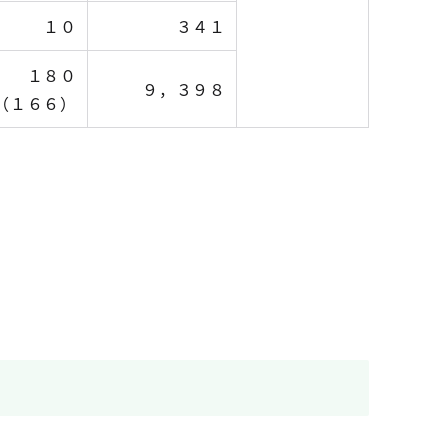
１０
３４１
１８０
９，３９８
（１６６）