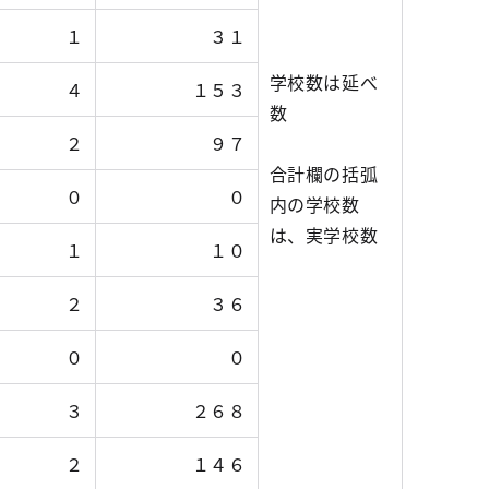
１
３１
学校数は延べ
４
１５３
数
２
９７
合計欄の括弧
０
０
内の学校数
は、実学校数
１
１０
２
３６
０
０
３
２６８
２
１４６