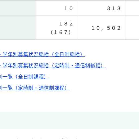
１０
３１３
１８２
１０，５０２
（１６７）
・学年別募集状況総括（全日制総括）
・学年別募集状況総括（定時制・通信制総括）
別一覧（全日制課程）
別一覧（定時制・通信制課程）