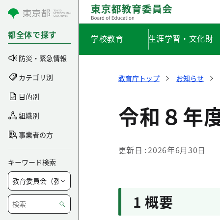
コンテンツにスキップ
都全体で探す
学校教育
生涯学習・文化財
防災・緊急情報
カテゴリ別
教育庁トップ
お知らせ
目的別
令和８年
組織別
事業者の方
更新日
2026年6月30日
キーワード検索
1 概要