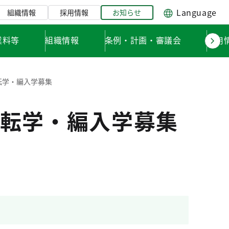
Language
組織情報
採用情報
お知らせ
業料等
組織情報
条例・計画・審議会
採用
転学・編入学募集
転学・編入学募集