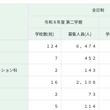
全日制
令和８年度 第二学期
学校数(校)
募集人員(人)
学
１２４
６，４７４
７
４５２
ーション科
２
１４３
１６
２，１０８
２
７３
５
１１４