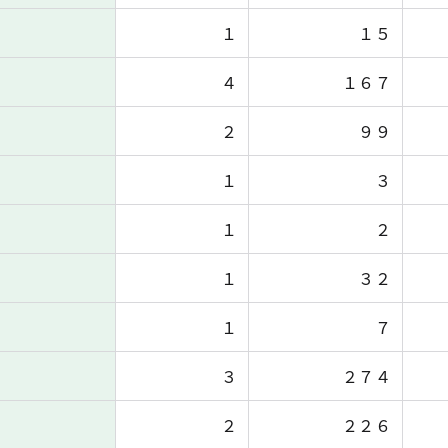
１
１５
４
１６７
２
９９
１
３
１
２
１
３２
１
７
３
２７４
２
２２６