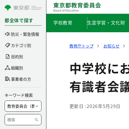
コンテンツにスキップ
都全体で探す
学校教育
生涯学習・文化財
防災・緊急情報
カテゴリ別
教育庁トップ
お知らせ
目的別
中学校に
組織別
事業者の方
有識者会
キーワード検索
更新日
2026年5月29日