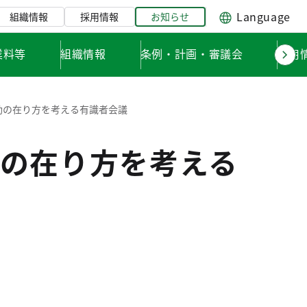
Language
組織情報
採用情報
お知らせ
業料等
組織情報
条例・計画・審議会
採用
動の在り方を考える有識者会議
の在り方を考える