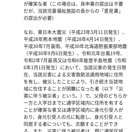
が確実な者（この場合は、具申書の提出は不要
だが、当該児童福祉施設の長からの「意見書」
の提出が必要）
なお、東日本大震災（平成23年3月11日発生）、
平成28年熊本地震（平成28年4月14日発生）、
平成30年7月豪雨、平成30年北海道胆振東部地震
（平成30年9月6日発生）、令和元年台風19号、
令和2年7月豪雨又は令和6年能登半島地震（令和
6年1月1日発生）において、当該災害の発生日現
在、当該災害による災害救助法適用地域に住所
を有し、被災したことにより、引き続き当該地
域に在住することが困難になった者（以下「災
害に伴う被災者」という。）で、父母のどちらか
一方と入学日までに通学区域内に住所を有する
ことが確実な者又は通学区域内に身元引受人が
おり、身元引受人の元に転居し、身元引受人と
同居する者についても、志願することができ
る。また、災害に伴う被災者は、既に通学区域