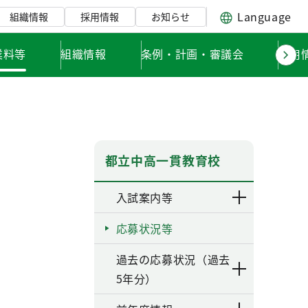
Language
組織情報
採用情報
お知らせ
業料等
組織情報
条例・計画・審議会
採用
都立中高一貫教育校
入試案内等
応募状況等
過去の応募状況（過去
5年分）