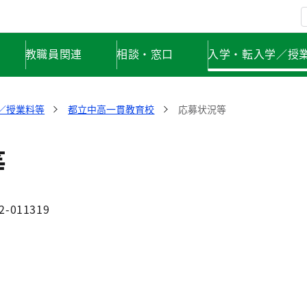
教職員関連
相談・窓口
入学・転入学／授
／授業料等
都立中高一貫教育校
応募状況等
等
2-011319