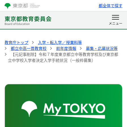
都全体で探す
教育庁トップ
入学・転入学／授業料等
都立中高一貫教育校
前年度情報
募集・応募状況等
【元記事削除】令和７年度東京都立中等教育学校及び東京都
立中学校入学者決定入学手続状況（一般枠募集）