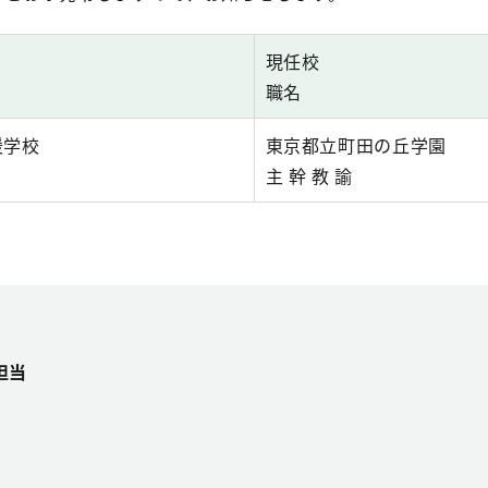
現任校
職名
援学校
東京都立町田の丘学園
主 幹 教 諭
担当