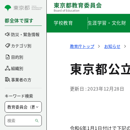
コンテンツにスキップ
都全体で探す
学校教育
生涯学習・文化財
防災・緊急情報
カテゴリ別
教育庁トップ
お知らせ
目的別
東京都公
組織別
事業者の方
更新日
2023年12月28日
キーワード検索
令和6年1月1日付けで下記