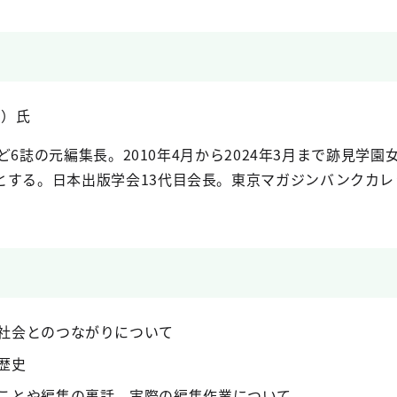
こ）氏
』など6誌の元編集長。2010年4月から2024年3月まで跡
とする。日本出版学会13代目会長。東京マガジンバンクカレ
社会とのつながりについて
歴史
ことや編集の裏話、実際の編集作業について