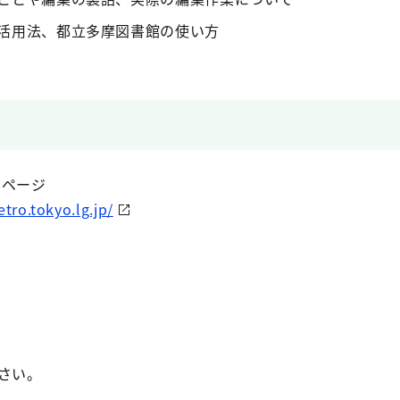
活用法、都立多摩図書館の使い方
ムページ
tro.tokyo.lg.jp/
さい。