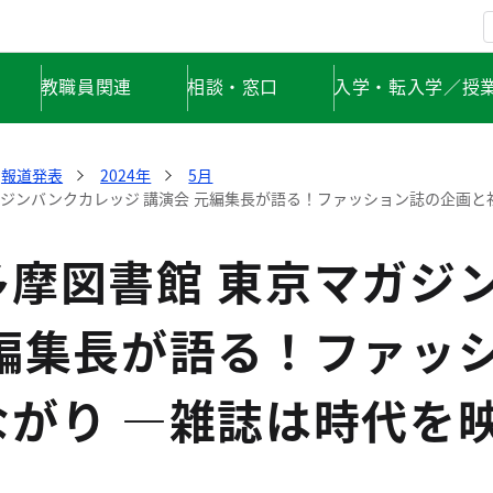
教職員関連
相談・窓口
入学・転入学／授
報道発表
2024年
5月
ガジンバンクカレッジ 講演会 元編集長が語る！ファッション誌の企画と
多摩図書館 東京マガジ
元編集長が語る！ファッ
ながり ―雑誌は時代を