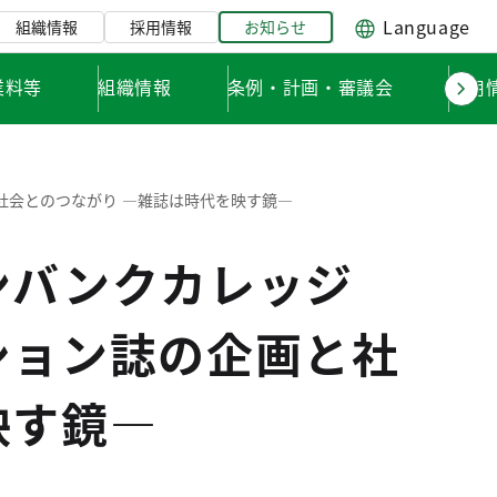
Language
組織情報
採用情報
お知らせ
業料等
組織情報
条例・計画・審議会
採用
社会とのつながり ―雑誌は時代を映す鏡―
ンバンクカレッジ
ション誌の企画と社
映す鏡―