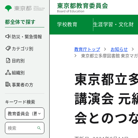
コンテンツにスキップ
都全体で探す
学校教育
生涯学習・文化財
防災・緊急情報
カテゴリ別
教育庁トップ
お知らせ
東京都立多摩図書館 東京マ
目的別
東京都立
組織別
事業者の方
講演会 
キーワード検索
会とのつ