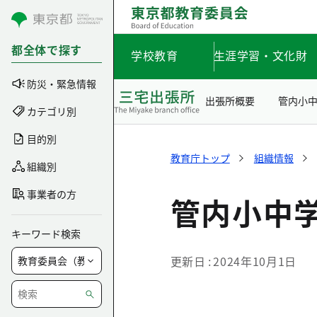
コンテンツにスキップ
都全体で探す
学校教育
生涯学習・文化財
防災・緊急情報
出張所概要
管内小
カテゴリ別
目的別
教育庁トップ
組織情報
組織別
事業者の方
管内小中
キーワード検索
更新日
2024年10月1日