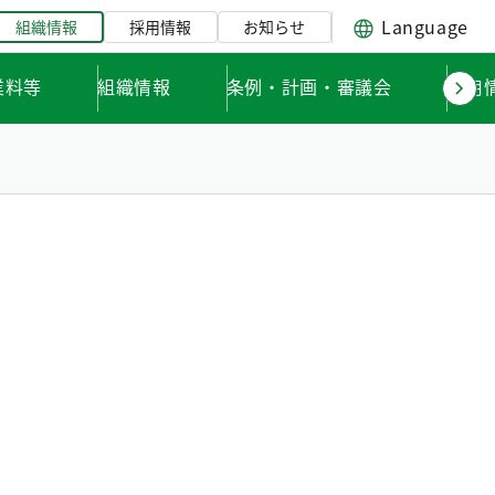
Language
組織情報
採用情報
お知らせ
業料等
組織情報
条例・計画・審議会
採用