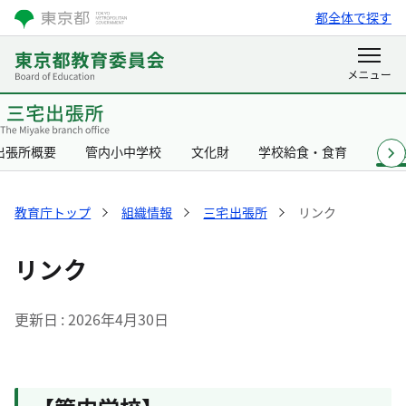
都全体で探す
出張所概要
管内小中学校
文化財
学校給食・食育
リン
教育庁トップ
組織情報
三宅出張所
リンク
リンク
更新日
2026年4月30日