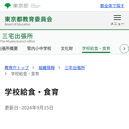
都全体で探す
出張所概要
管内小中学校
文化財
学校給食・食育
リン
教育庁トップ
組織情報
三宅出張所
学校給食・食育
学校給食・食育
更新日
2024年9月15日