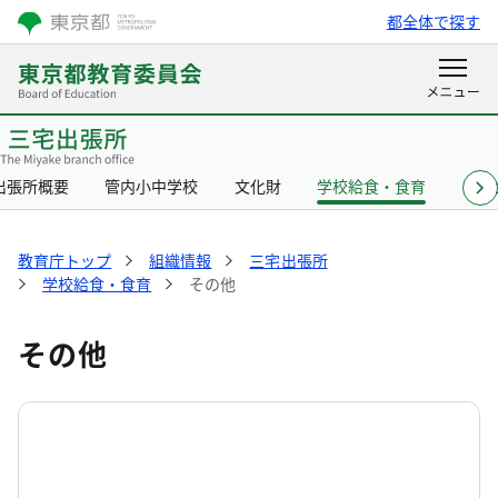
都全体で探す
出張所概要
管内小中学校
文化財
学校給食・食育
リン
教育庁トップ
組織情報
三宅出張所
学校給食・食育
その他
その他