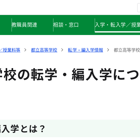
教職員関連
相談・窓口
入学・転入学／授
／授業料等
都立高等学校
転学・編入学情報
都立高等学
学校の転学・編入学につ
編入学とは？