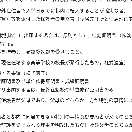
都外在住者で入学日までに都内に転入することが確実な者）
賃貸）等を添付した保護者の申立書（転居先住所と転居理由
徒特別枠）に出願する場合は、原則として、転勤証明書（転勤
付する。
本を持参し、確認後返却を受けること。
。現在在籍する高等学校の校長が発行したもの。様式適宜）
明する書類（様式適宜）
学証明書及び単位修得証明書・成績証明書
より出願する者は、最終在籍校の単位修得証明書のみ
（保護者が父母であり、父母のどちらか一方が特別の事情に
願者と都内に同居できない特別の事情及び志願者が父母のど
上監護を受けられる理由を明記したもの）及び父母のどちら