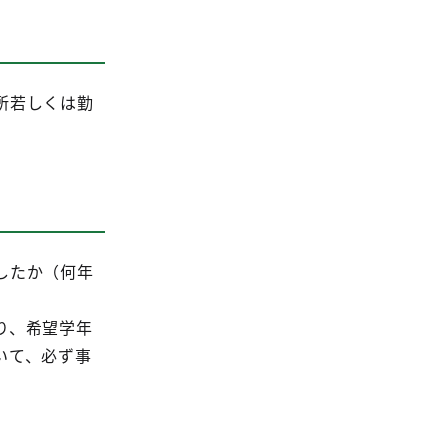
所若しくは勤
したか（何年
り、希望学年
いて、必ず事