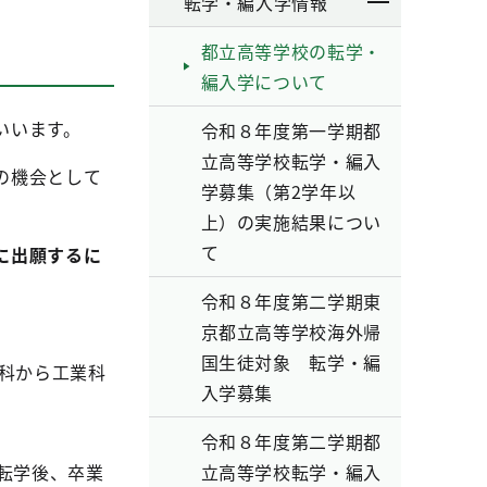
転学・編入学情報
都立高等学校の転学・
編入学について
いいます。
令和８年度第一学期都
立高等学校転学・編入
の機会として
学募集（第2学年以
上）の実施結果につい
て
に出願するに
令和８年度第二学期東
京都立高等学校海外帰
国生徒対象 転学・編
科から工業科
入学募集
令和８年度第二学期都
転学後、卒業
立高等学校転学・編入