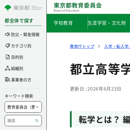
コンテンツにスキップ
都全体で探す
学校教育
生涯学習・文化財
防災・緊急情報
カテゴリ別
教育庁トップ
入学・転入学
目的別
都立高等
組織別
事業者の方
更新日
2026年6月23日
キーワード検索
転学とは？ 