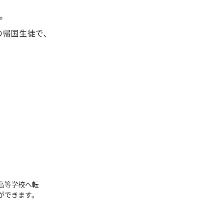
。
の帰国生徒で、
高等学校へ転
ができます。