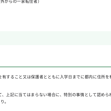
都外からの一家転住者）
を有すること又は保護者とともに入学日までに都内に住所を
て、上記に当てはまらない場合に、特別の事情として認めら
おり。