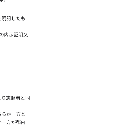
を明記したも
の内示証明又
より志願者と同
ちらか一方と
か一方が都内