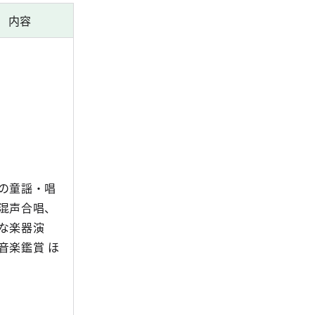
内容
の童謡・唱
混声合唱、
な楽器演
音楽鑑賞 ほ