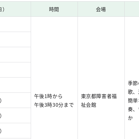
日）
時間
会場
）
）
）
）
季節
）
歌、
午後1時から
東京都障害者福
日）
簡単
午後3時30分まで
祉会館
奏、
日）
か
日）