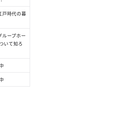
)江戸時代の暮
)グループホー
ついて知ろ
中
中