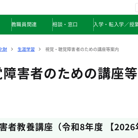
教職員関連
相談・窓口
入学・転入学／授
化財
生涯学習
視覚・聴覚障害者のための講座等案内
覚障害者のための講座等
害者教養講座（令和8年度 【2026