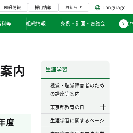
Language
組織情報
採用情報
お知らせ
業料等
組織情報
条例・計画・審議会
採用
案内
生涯学習
視覚・聴覚障害者のため
の講座等案内
東京都教育の日
年度
生涯学習に関するページ