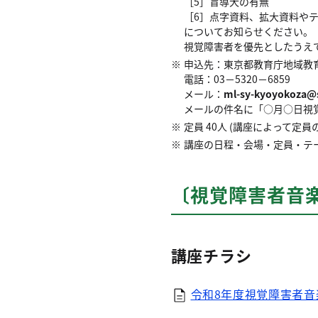
［5］盲導犬の有無
［6］点字資料、拡大資料や
についてお知らせください。
視覚障害者を優先としたうえ
申込先：東京都教育庁地域教
電話：03－5320－6859
メール：
ml-sy-kyoyokoza@s
メールの件名に「○月○日視
定員 40人 (講座によって
講座の日程・会場・定員・テ
〔視覚障害者音
講座チラシ
令和8年度視覚障害者音