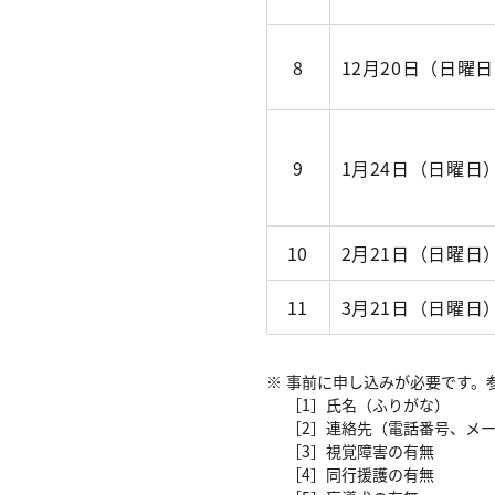
8
12月20日（日曜
9
1月24日（日曜日
10
2月21日（日曜日
11
3月21日（日曜日
事前に申し込みが必要です。
［1］氏名（ふりがな）
［2］連絡先（電話番号、メ
［3］視覚障害の有無
［4］同行援護の有無