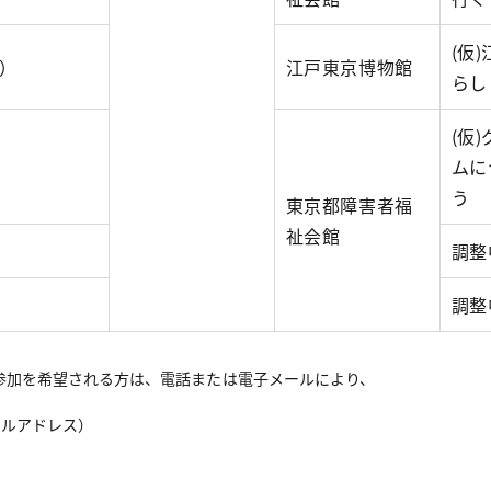
(仮
日）
江戸東京博物館
らし
(仮
）
ムに
う
東京都障害者福
祉会館
）
調整
）
調整
参加を希望される方は、電話または電子メールにより、
ールアドレス）