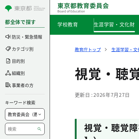
コンテンツにスキップ
都全体で探す
学校教育
生涯学習・文化財
防災・緊急情報
カテゴリ別
教育庁トップ
生涯学習・文
目的別
視覚・聴
組織別
事業者の方
更新日
2026年7月27日
キーワード検索
視覚・聴覚障