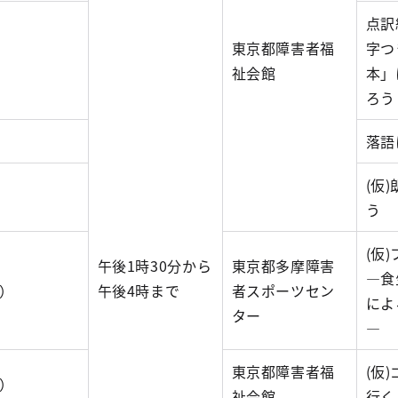
点訳
東京都障害者福
字つ
）
祉会館
本」
ろう
）
落語
(仮
）
う
(仮
午後1時30分から
東京都多摩障害
―食
日）
午後4時まで
者スポーツセン
によ
ター
―
東京都障害者福
(仮
日）
祉会館
行く