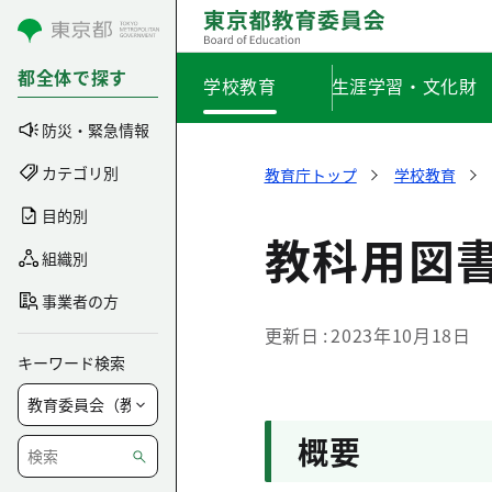
コンテンツにスキップ
都全体で探す
学校教育
生涯学習・文化財
防災・緊急情報
カテゴリ別
教育庁トップ
学校教育
目的別
教科用図
組織別
事業者の方
更新日
2023年10月18日
キーワード検索
概要