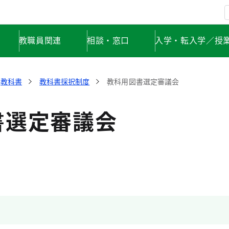
教職員関連
相談・窓口
入学・転入学／授
教科書
教科書採択制度
教科用図書選定審議会
書選定審議会