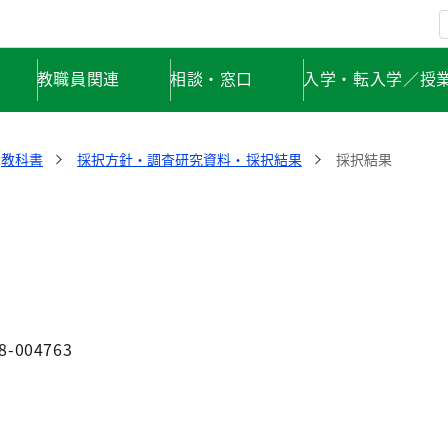
教職員関連
相談・窓口
入学・転入学／授
教科書
採択方針・調査研究資料・採択結果
採択結果
8-004763