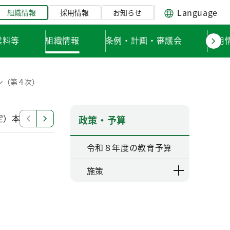
Language
組織情報
採用情報
お知らせ
業料等
組織情報
条例・計画・審議会
採用
ン（第４次）
定）本文
東京都教育ビジョン（平成16年4月策定） 統
政策・予算
令和８年度の教育予算
施策