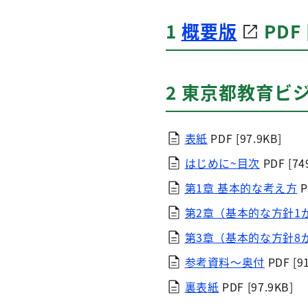
1
概要版
PDF 
2 東京都教育ビ
表紙
PDF [97.9KB]
はじめに~目次
PDF [74
第1章 基本的な考え方
P
第2章（基本的な方針1
第3章（基本的な方針8か
参考資料〜奥付
PDF [9
裏表紙
PDF [97.9KB]