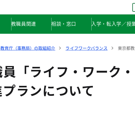
教職員関連
相談・窓口
入学・転入学／授
教育庁（事務局）の取組紹介
ライフワークバランス
東京都教
職員「ライフ・ワーク・
進プランについて