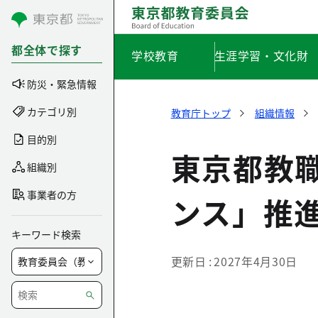
コンテンツにスキップ
都全体で探す
学校教育
生涯学習・文化財
防災・緊急情報
カテゴリ別
教育庁トップ
組織情報
目的別
東京都教
組織別
事業者の方
ンス」推
キーワード検索
更新日
2027年4月30日