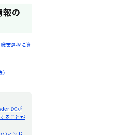
情報の
の職業選択に資
表）
der DCが
ドすることが
新しいウィンド