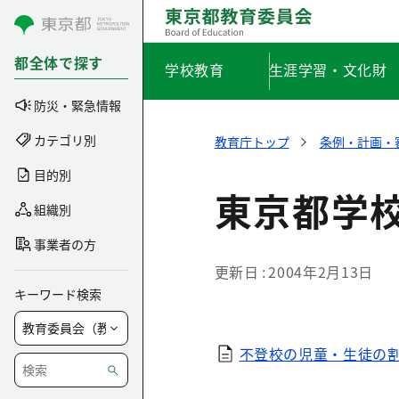
コンテンツにスキップ
都全体で探す
学校教育
生涯学習・文化財
防災・緊急情報
カテゴリ別
教育庁トップ
条例・計画・
目的別
東京都学校
組織別
事業者の方
更新日
2004年2月13日
キーワード検索
不登校の児童・生徒の