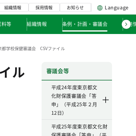
Language
組織情報
採用情報
お知らせ
業料等
組織情報
条例・計画・審議会
採用
京都学校保健審議会 CSVファイル
ァイル
審議会等
平成24年度東京都文
化財保護審議会「答
申」（平成25年２月
12日）
平成25年度東京都文化財
保護審議会「答申」（平