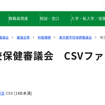
教職員関連
相談・窓口
入学・転入学／授
審議会
審議会等
附属機関
東京都学校保健審議会
東
保健審議会 CSVフ
割合
CSV [1KB未満]