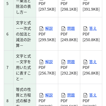
－乗法と
5
PDF
PDF
PDF
除法の表
[297.5KB]
[298.1KB]
[391.9KB]
し方－
文字と式
－一次式
解説
問題
答え
6
の加法と
PDF
PDF
PDF
減法の計
[299.5KB]
[249.8KB]
[250.8KB]
算－
文字と式
－文字を
解説
問題
答え
7
用いた式
PDF
PDF
PDF
に表すこ
[256.7KB]
[292.2KB]
[296.8KB]
と－
等式の性
質と方程
解説
問題
答え
8
式の解き
PDF
PDF
PDF