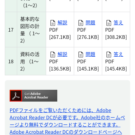
（1～2）
基本的な
解説
問題
答え
図形の計
17
PDF
PDF
PDF
量 （ 1～
[267.1KB]
[276.1KB]
[308.2KB]
2）
資料の活
解説
問題
答え
18
用 （1～
PDF
PDF
PDF
2）
[136.5KB]
[145.1KB]
[145.4KB]
PDFファイルをご覧いただくためには、Adobe
Acrobat Reader DCが必要です。Adobe社のホームペ
ージより無料でダウンロードすることができます。
Adobe Acrobat Reader DCのダウンロードページへ