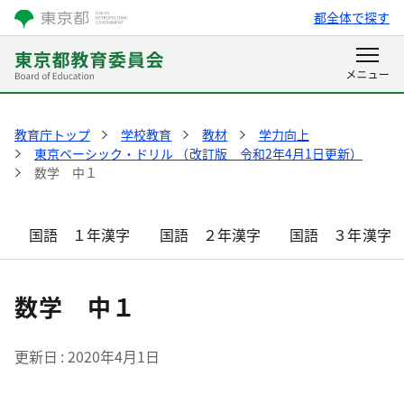
都全体で探す
教育庁トップ
学校教育
教材
学力向上
東京ベーシック・ドリル （改訂版 令和2年4月1日更新）
数学 中１
国語 １年漢字
国語 ２年漢字
国語 ３年漢字
数学 中１
更新日
2020年4月1日