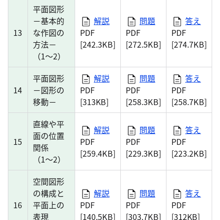
平面図形
－基本的
解説
問題
答え
13
な作図の
PDF
PDF
PDF
方法－
[242.3KB]
[272.5KB]
[274.7KB]
（1～2）
平面図形
解説
問題
答え
14
－図形の
PDF
PDF
PDF
移動－
[313KB]
[258.3KB]
[258.7KB]
直線や平
解説
問題
答え
面の位置
15
PDF
PDF
PDF
関係
[259.4KB]
[229.3KB]
[223.2KB]
（1～2）
空間図形
の構成と
解説
問題
答え
16
平面上の
PDF
PDF
PDF
表現
[140.5KB]
[303.7KB]
[312KB]