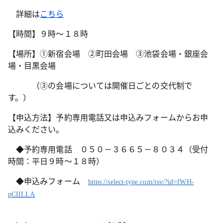
詳細は
こちら
【時間】９時～１８時
【場所】①新宿会場 ②町田会場 ③池袋会場・銀座会
場・目黒会場
（③の会場については開催日ごとの交代制で
す。）
【申込方法】予約専用電話又は申込みフォームからお申
込みください。
◆予約専用電話 ０５０－３６６５－８０３４（受付
時間：平日９時～１８時）
◆申込みフォーム
https://select-type.com/rsv/?id=fWH-
pCIILLA