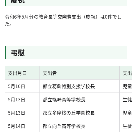
令和6年5月分の教育長等交際費支出（慶祝）は0件でし
た。
弔慰
支出月日
支出者
支
5月10日
都立葛飾特別支援学校長
児
5月13日
都立篠崎高等学校長
生
5月13日
都立多摩桜の丘学園校長
児
5月14日
都立向丘高等学校長
生