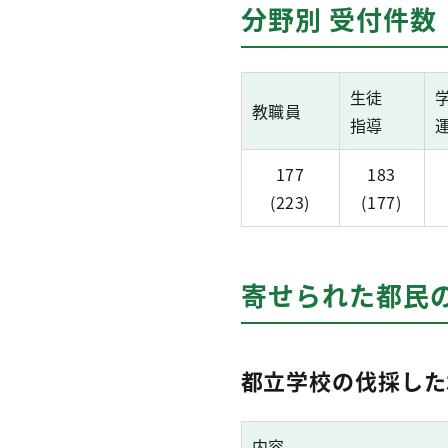
分野別 受付件数 
生徒
教職員
指導
177
183
(223)
(177)
寄せられた都民
都立学校の伐採した
内容