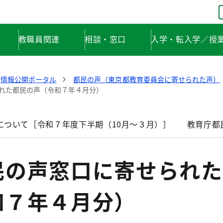
教職員関連
相談・窓口
入学・転入学／授
情報公開ポータル
都民の声（東京都教育委員会に寄せられた声）
れた都民の声（令和７年４月分）
について［令和７年度下半期（10月～３月）］
教育庁都
民の声窓口に寄せられた
和７年４月分）