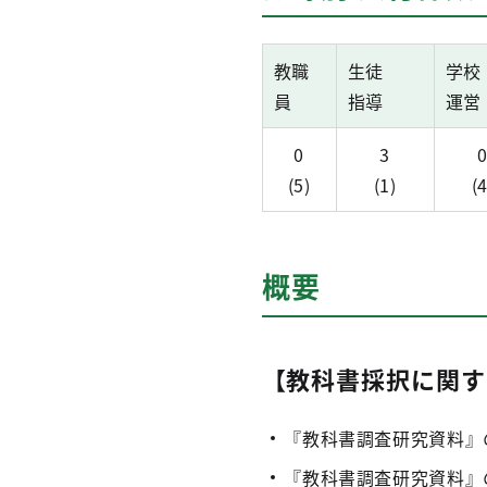
教職
生徒
学校
員
指導
運営
0
3
(5)
(1)
(4
概要
【教科書採択に関す
『教科書調査研究資料』
『教科書調査研究資料』