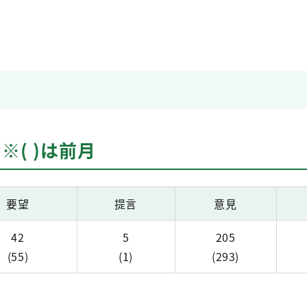
※( )は前月
要望
提言
意見
42
5
205
(55)
(1)
(293)