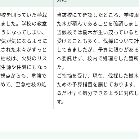
学校を囲っていた植栽
当該校にて確認したところ、学校
れました。学校の教室
た木が積んであることを確認しまし
ようになってしまい、
当該校では樹木が生い茂っていると
空気が気になるように
受けることも多く、伐採について
採された木々がずっと
してきましたが、予算に限りがあ
、枯枝は、火災のリス
へ委託せず、校内で処理をした箇所
発生源や住処にもなっ
た。
の観点からも、危険で
ご指摘を受け、現在、伐採した樹木
すめて、至急枯枝の処
ための予算措置を講じております。
るだけ早く処分できるように対応し
す。