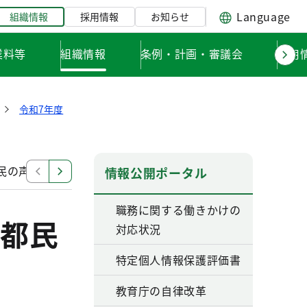
Language
組織情報
採用情報
お知らせ
業料等
組織情報
条例・計画・審議会
採用
令和7年度
民の声窓口に寄せられた都民の声（令和８年３月分）
教
情報公開ポータル
職務に関する働きかけの
都民
対応状況
特定個人情報保護評価書
教育庁の自律改革