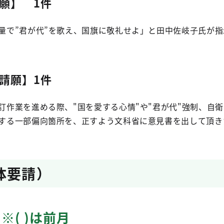
願】 1件
量で”君が代”を歌え、国旗に敬礼せよ」と田中佐岐子氏が
請願】1件
訂作業を進める際、"国を愛する心情"や"君が代"強制、自
する一部偏向箇所を、正すよう文科省に意見書を出して頂き
体要請）
※( )は前月