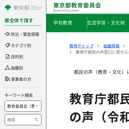
コンテンツにスキップ
都全体で探す
学校教育
生涯学習・文化財
防災・緊急情報
カテゴリ別
教育庁トップ
組織情報
教育庁都民の声窓口に寄せら
目的別
組織別
都民の声（教育・文化）
事業者の方
教育庁都
キーワード検索
の声（令