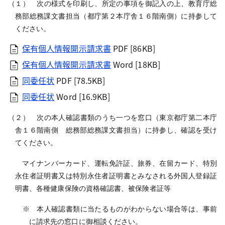
（１） 次の様式を印刷し、所定の事項を御記入の上、教育庁総
務部総務課文書担当（都庁第２本庁舎１６階南側）に持参して
ください。
保有個人情報開示請求書
PDF [86KB]
保有個人情報開示請求書
Word [18KB]
同委任状
PDF [78.5KB]
同委任状
Word [16.9KB]
（２） 次の本人確認書類のうち一つを窓口（東京都庁第二本庁
舎１６階南側 総務部総務課文書担当）に持参し、確認を受け
てください。
マイナンバーカード、運転免許証、旅券、在留カード、特別
永住者証明書又は特別永住者証明書とみなされる外国人登録証
明書、各種健康保険の資格確認書、被保険者証等
※ 本人確認書類に当たるものがわからない場合等は、事前
に請求先の窓口に御相談ください。