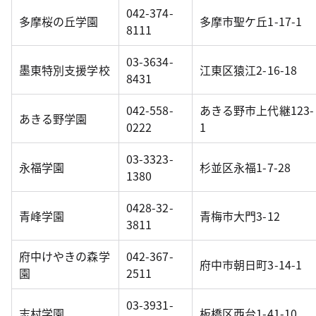
042-374-
多摩桜の丘学園
多摩市聖ケ丘1-17-1
8111
03-3634-
墨東特別支援学校
江東区猿江2-16-18
8431
042-558-
あきる野市上代継123-
あきる野学園
0222
1
03-3323-
永福学園
杉並区永福1-7-28
1380
0428-32-
青峰学園
青梅市大門3-12
3811
府中けやきの森学
042-367-
府中市朝日町3-14-1
園
2511
03-3931-
志村学園
板橋区西台1-41-10