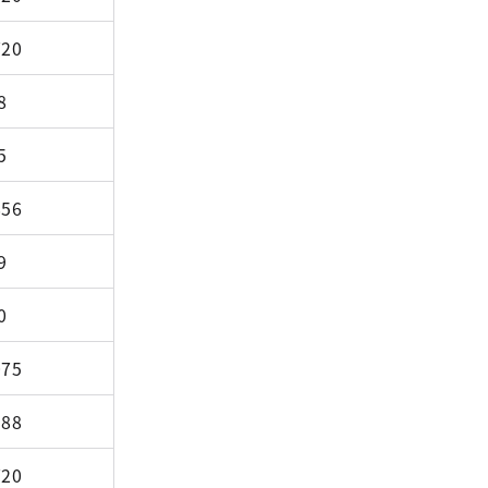
720
8
5
856
9
0
075
988
720