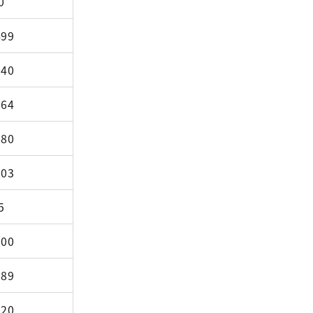
0
499
040
564
680
203
5
900
989
920