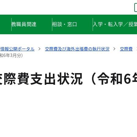
教職員関連
相談・窓口
入学・転入学／授
情報公開ポータル
交際費及び海外出張費の執行状況
交際費
和6年3月分）
交際費支出状況（令和6