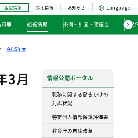
Language
組織情報
採用情報
お知らせ
業料等
組織情報
条例・計画・審議会
採用
令和5年度
年3月
情報公開ポータル
職務に関する働きかけの
対応状況
特定個人情報保護評価書
教育庁の自律改革