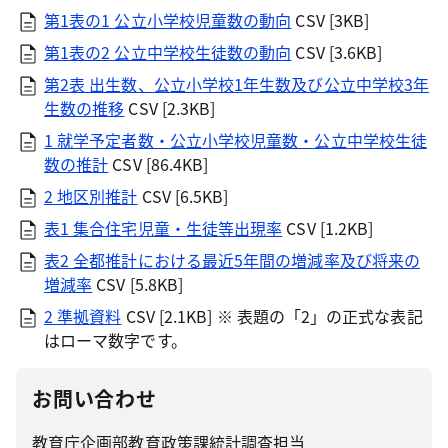
第1表の1 公立小学校児童数の動向
CSV [3KB]
第1表の2 公立中学校生徒数の動向
CSV [3.6KB]
第2表 出生数、公立小学校1年生数及び公立中学校3年
生数の推移
CSV [2.3KB]
1 就学予定者数・公立小学校児童数・公立中学校生徒
数の推計
CSV [86.4KB]
2 地区別推計
CSV [6.5KB]
表1 集合住宅児童・生徒等出現率
CSV [1.2KB]
表2 全都推計における最近5年間の増減率及び将来の
増減率
CSV [5.8KB]
2 準拠資料
CSV [2.1KB] ※ 表題の「2」の正式な表記
はローマ数字です。
お問い合わせ
教育庁企画部教育政策課統計調査担当