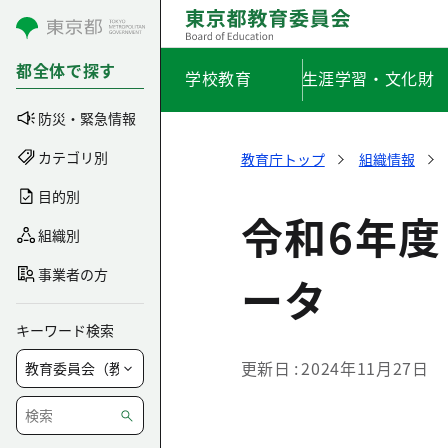
コンテンツにスキップ
都全体で探す
学校教育
生涯学習・文化財
防災・緊急情報
カテゴリ別
教育庁トップ
組織情報
目的別
令和6年
組織別
事業者の方
ータ
キーワード検索
更新日
2024年11月27日