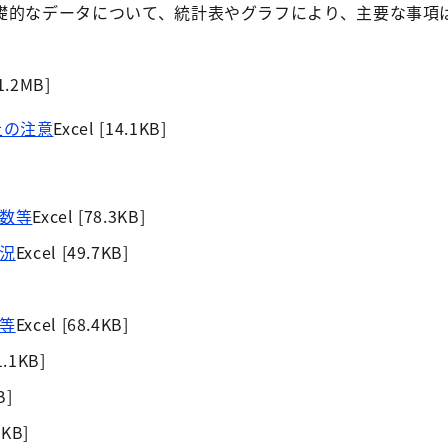
礎的なデータについて、統計表やグラフにより、主要な事項
1.2MB]
上の注意
Excel [14.1KB]
数等
Excel [78.3KB]
況
Excel [49.7KB]
等
Excel [68.4KB]
1.1KB]
B]
7KB]