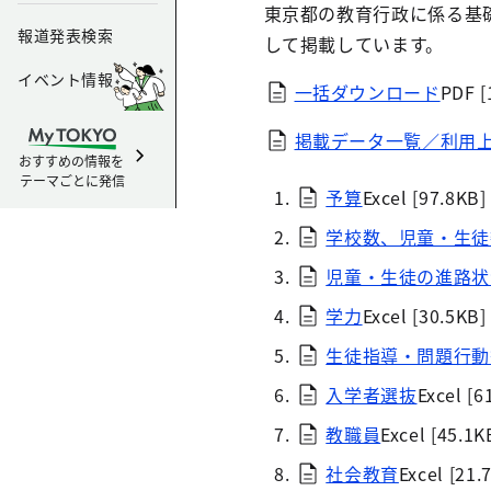
東京都の教育行政に係る基
報道発表検索
して掲載しています。
イベント情報
一括ダウンロード
PDF [
掲載データ一覧／利用
おすすめの情報を
テーマごとに発信
予算
Excel [97.8KB]
学校数、児童・生徒
児童・生徒の進路状
学力
Excel [30.5KB]
生徒指導・問題行動
入学者選抜
Excel [6
教職員
Excel [45.1K
社会教育
Excel [21.