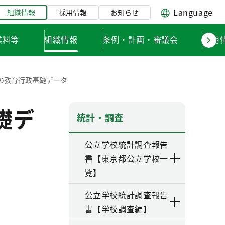
Language
組織情報
採用情報
お知らせ
業料等
組織情報
条例・計画・審議会
採用
の教育行政基礎データ
礎デ
統計・調査
公立学校統計調査報告
書【東京都公立学校一
覧】
公立学校統計調査報告
書【学校調査編】