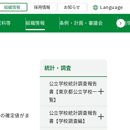
Language
組織情報
採用情報
お知らせ
業料等
組織情報
条例・計画・審議会
採用
統計・調査
公立学校統計調査報告
書【東京都公立学校一
覧】
公立学校統計調査報告
」の確定値がま
書【学校調査編】