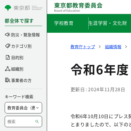
コンテンツにスキップ
都全体で探す
学校教育
生涯学習・文化財
防災・緊急情報
カテゴリ別
教育庁トップ
組織情報
目的別
令和6年度
組織別
事業者の方
更新日
2024年11月28日
キーワード検索
令和6年10月10日にプレ
とまりましたので、以下の