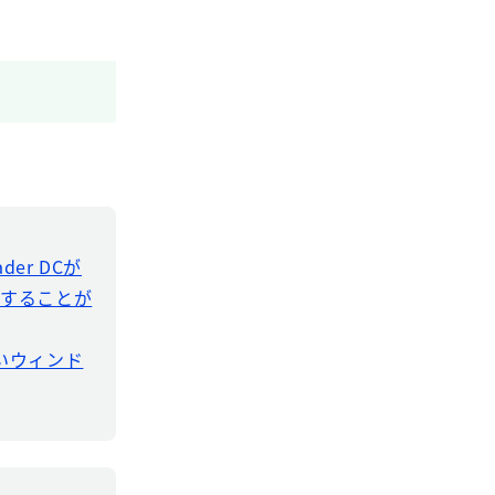
der DCが
ドすることが
新しいウィンド