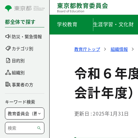
コンテンツにスキップ
都全体で探す
学校教育
生涯学習・文化財
防災・緊急情報
カテゴリ別
教育庁トップ
組織情報
目的別
令和６年
組織別
事業者の方
会計年度
キーワード検索
更新日
2025年1月31日