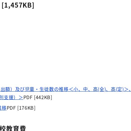
 [1,457KB]
支出額）及び児童・生徒数の推移＜小、中、高(全)、高(定)＞
別支援）＞
PDF [442KB]
推移
PDF [176KB]
校教育費