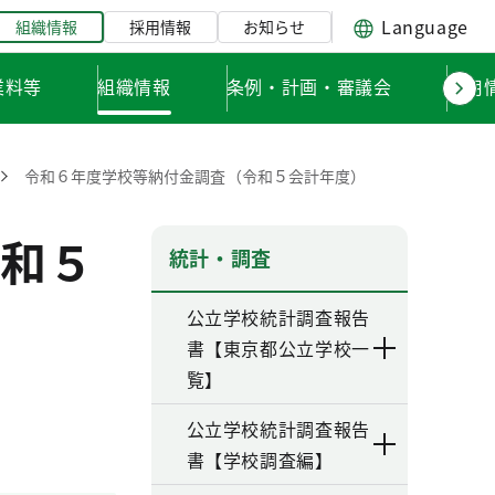
Language
組織情報
採用情報
お知らせ
業料等
組織情報
条例・計画・審議会
採用
令和６年度学校等納付金調査（令和５会計年度）
和５
統計・調査
公立学校統計調査報告
書【東京都公立学校一
覧】
公立学校統計調査報告
書【学校調査編】