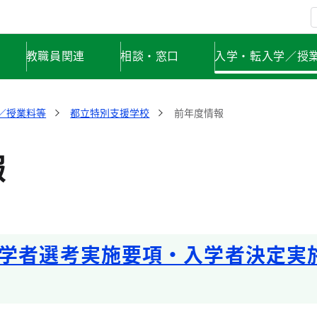
教職員関連
相談・窓口
入学・転入学／授
／授業料等
都立特別支援学校
前年度情報
報
学者選考実施要項・入学者決定実