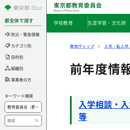
コンテンツにスキップ
都全体で探す
学校教育
生涯学習・文化財
防災・緊急情報
カテゴリ別
教育庁トップ
入学・転入学
目的別
前年度情
組織別
事業者の方
キーワード検索
入学相談・入
等