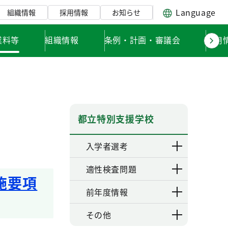
Language
組織情報
採用情報
お知らせ
業料等
組織情報
条例・計画・審議会
採用
都立特別支援学校
入学者選考
適性検査問題
施要項
前年度情報
その他