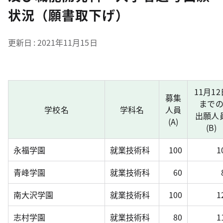
状況（願書取下げ）
更新日
2021年11月15日
11月12
募集
まで
学校名
学科名
人員
出願人
(A)
(B)
永福学園
就業技術科
100
1
青峰学園
就業技術科
60
南大沢学園
就業技術科
100
1
志村学園
就業技術科
80
1