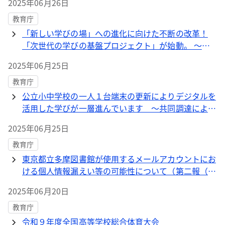
2025年06月26日
教育庁
「新しい学びの場」への進化に向けた不断の改革！
「次世代の学びの基盤プロジェクト」が始動。 ～
「新たな教育のスタイル」の確立に向けて～
2025年06月25日
教育庁
公立小中学校の一人１台端末の更新によりデジタルを
活用した学びが一層進んでいます ～共同調達により
２か年で80億円を超えるコストを削減！～
2025年06月25日
教育庁
東京都立多摩図書館が使用するメールアカウントにお
ける個人情報漏えい等の可能性について（第二報（最
終報））
2025年06月20日
教育庁
令和９年度全国高等学校総合体育大会