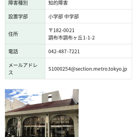
障害種別
知的障害
設置学部
小学部 中学部
〒182-0021
住所
調布市調布ヶ丘1-1-2
電話
042-487-7221
メールアドレ
S1000254@section.metro.tokyo.jp
ス