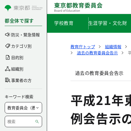
コンテンツにスキップ
都全体で探す
学校教育
生涯学習・文化財
防災・緊急情報
カテゴリ別
教育庁トップ
組織情報
過去の教育委員会告示
目的別
組織別
過去の教育委員会告示
事業者の方
平成21年
キーワード検索
例会告示