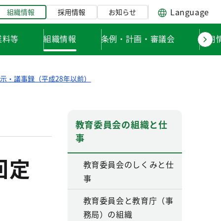
Language
組織情報
採用情報
お知らせ
業料等
組織情報
条例・計画・審議会
採用
示・議事録（平成28年以前）
教育委員会の組織と仕
事
回定
教育委員会のしくみと仕
事
教育委員会と教育庁（事
務局）の組織