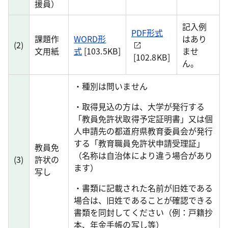
援員）
記入例
PDF形式
課題作
WORD形
はあり
(2)
文用紙
式
[103.5KB]
ませ
[102.8KB]
ん。
・種別は問いません
・取得見込の方は、大学が発行する
「教員免許状取得予定証明書」又は個
人申請先の都道府県教育委員会が発行
する「教育職員免許状申請受理証」
教員免
（名称は自治体により違う場合があり
(3)
許状の
ます）
写し
・書類に記載された名前が旧姓である
場合は、旧姓であることが確認できる
書類を同封してください（例：戸籍抄
本、年金手帳の写し等）