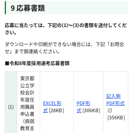
9 応募書類
応募に当たっては、下記の(1)～(3)の書類を送付してくだ
さい。
ダウンロードや印刷ができない場合には、下記「お問合
せ」まで御連絡ください。
■令和8年度採用選考応募書類
東京都
公立学
校会計
記入例
年度任
EXCEL形
PDF形
PDF形式
(1)
用職員
式
[28KB]
式
[306KB]
申込書
[356KB]
（病弱
教育支