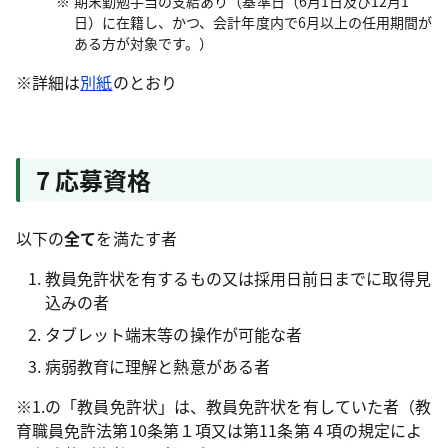
期末勤勉手当の支給あり（基準日（6月1日及び12月1
日）に在籍し、かつ、会計年度内で6月以上の任用期間が
ある方が対象です。）
※詳細は
別紙
のとおり
7 応募資格
以下の
全て
を満たす者
教員免許状を有するもの又は採用日前日までに取得見
込みの者
タブレット端末等の操作が可能な者
病弱教育に理解と熱意がある者
※1.の「教員免許状」は、教員免許状を有していた者（教
育職員免許法第10条第１項又は第11条第４項の規定によ